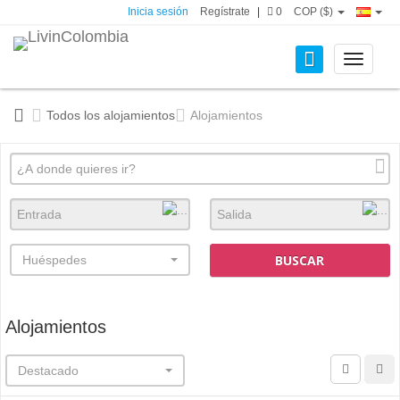
Inicia sesión
Regístrate
|
0
COP ($)
Toggle
navigati
Todos los alojamientos
Alojamientos
BUSCAR
Huéspedes
Alojamientos
Destacado