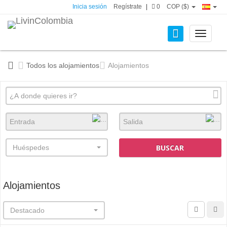
Inicia sesión
Regístrate
|
0
COP ($)
Toggle
navigati
Todos los alojamientos
Alojamientos
BUSCAR
Huéspedes
Alojamientos
Destacado