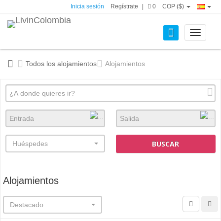
Inicia sesión
Regístrate
|
0
COP ($)
Toggle
navigati
Todos los alojamientos
Alojamientos
BUSCAR
Huéspedes
Alojamientos
Destacado