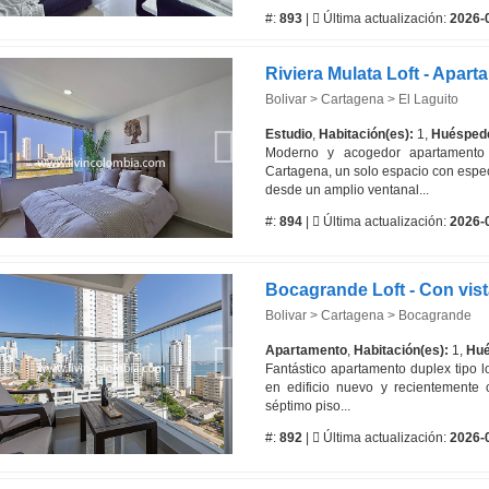
#:
893
|
Última actualización:
2026-
Bolivar > Cartagena > El Laguito
Estudio
,
Habitación(es):
1,
Huésped
Moderno y acogedor apartamento 
Cartagena, un solo espacio con espect
desde un amplio ventanal...
#:
894
|
Última actualización:
2026-
Bolivar > Cartagena > Bocagrande
Apartamento
,
Habitación(es):
1,
Hué
Fantástico apartamento duplex tipo l
en edificio nuevo y recientemente 
séptimo piso...
#:
892
|
Última actualización:
2026-