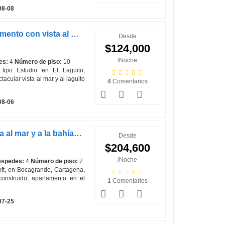
08-08
Riviera Mulata Loft - Apartamento con vista al mar 1006B
Desde
$124,000
/Noche
es:
4
Número de piso:
10
tipo Estudio en El Laguito,
acular vista al mar y al laguito
4
Comentarios
08-06
Bocagrande Loft - Con vista al mar y a la bahía de Cartagena 702MGL
Desde
$204,600
/Noche
spedes:
4
Número de piso:
7
oft, en Bocagrande, Cartagena,
construido, apartamento en el
1
Comentarios
07-25