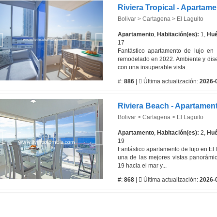
Bolivar > Cartagena > El Laguito
Apartamento
,
Habitación(es):
1,
Hué
17
Fantástico apartamento de lujo en 
remodelado en 2022. Ambiente y diseñ
con una insuperable vista...
#:
886
|
Última actualización:
2026-
Bolivar > Cartagena > El Laguito
Apartamento
,
Habitación(es):
2,
Hué
19
Fantástico apartamento de lujo en El
una de las mejores vistas panorámic
19 hacia el mar y...
#:
868
|
Última actualización:
2026-