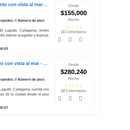
Riviera Tropical - Apartamento con vista al mar 1708CON
Desde
$155,000
/Noche
spedes:
6
Número de piso:
El Laguito, Cartagena, recién
11
Comentarios
o interior acogedor y tropical,
08-05
Riviera Beach - Apartamento con vista al mar - 1906CON
Desde
$280,240
/Noche
spedes:
8
Número de piso:
 Laguito, Cartagena, cuenta con
12
Comentarios
as de la ciudad desde el piso
08-07