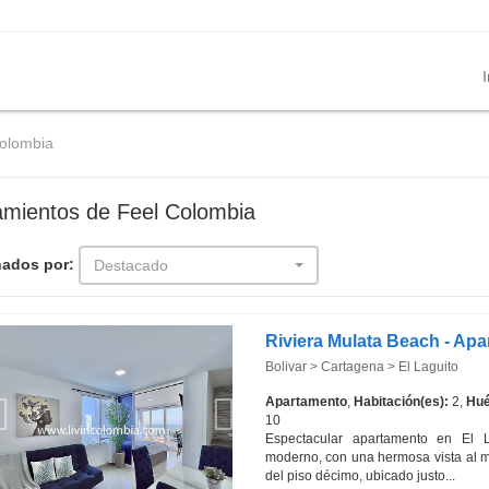
I
Colombia
amientos de Feel Colombia
ados por:
Destacado
Bolivar > Cartagena > El Laguito
Apartamento
,
Habitación(es):
2,
Hué
10
Espectacular apartamento en El L
moderno, con una hermosa vista al ma
del piso décimo, ubicado justo...