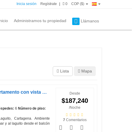
Inicia sesión
Regístrate
|
0
COP ($)
nicio
Administramos tu propiedad
Llámanos
Lista
Mapa
Riviera Mulata Beach - Apartamento con vista al mar 1006ACON
Desde
$187,240
/Noche
spedes:
6
Número de piso:
aguito, Cartagena. Ambiente
7
Comentarios
r y al laguito desde el balcón