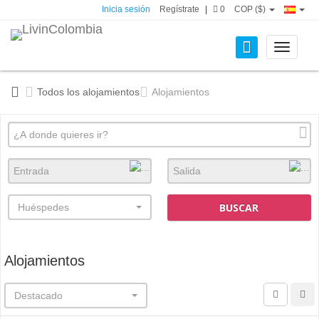
Inicia sesión
Regístrate
|
0
COP ($)
Toggle
navigati
Todos los alojamientos
Alojamientos
BUSCAR
Huéspedes
Alojamientos
Destacado