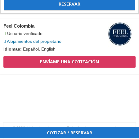
RESERVAR
Feel Colombia
Usuario verificado
Alojamientos del propietario
Idiomas:
Español, English
ENVÍAME UNA COTIZACIÓN
© 2026 -Livincolombia.com.co - Todos los derechos reservados.
COTIZAR / RESERVAR
Términos y condiciones
|
Política de protección de datos