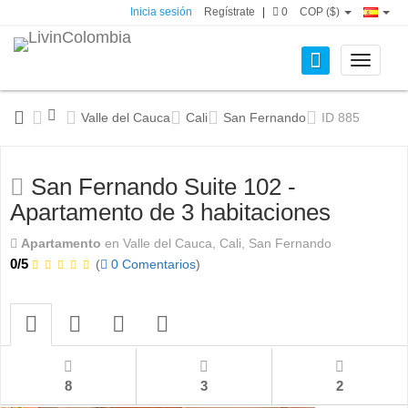
Inicia sesión
Regístrate
|
0
COP ($)
Toggle
navigati
Valle del Cauca
Cali
San Fernando
ID 885
San Fernando Suite 102 -
Apartamento de 3 habitaciones
Apartamento
en Valle del Cauca, Cali, San Fernando
0/5
(
0 Comentarios
)
8
3
2